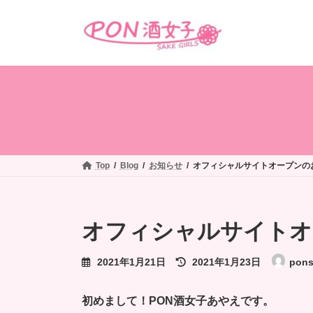
コ
ナ
ン
ビ
テ
ゲ
ン
ー
ツ
シ
へ
ョ
ス
ン
キ
に
ッ
移
プ
動
Top
Blog
お知らせ
オフィシャルサイトオープンの
オフィシャルサイトオ
最
2021年1月21日
2021年1月23日
pon
終
更
新
初めまして！PON酒女子あやえです。
日