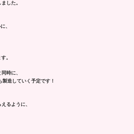
しました。
心に、
ます。
と同時に、
も製造していく予定です！
らえるように、