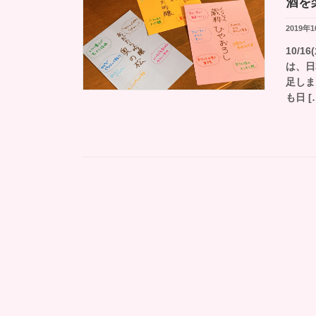
酒を
2019年
10/1
は、日
足しま
も日 [