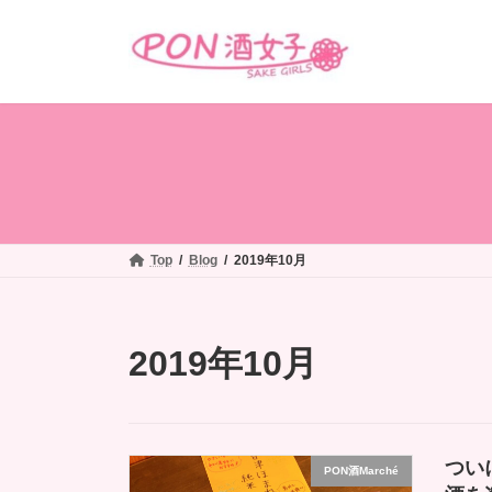
コ
ナ
ン
ビ
テ
ゲ
ン
ー
ツ
シ
へ
ョ
ス
ン
キ
に
ッ
移
プ
動
Top
Blog
2019年10月
2019年10月
つい
PON酒Marché